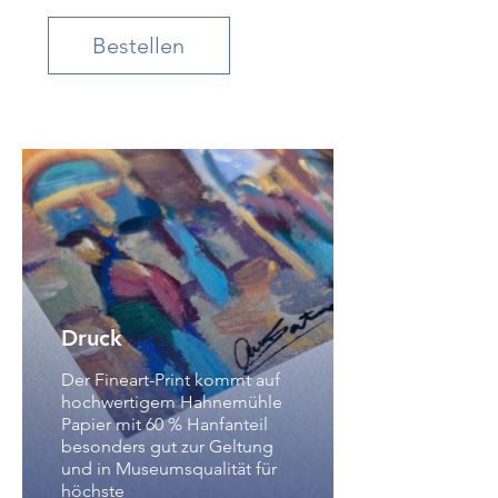
Bestellen
Druck
Der Fineart-Print kommt auf
hochwertigem Hahnemühle
Papier mit 60 % Hanfanteil
besonders gut zur Geltung
und in Museumsqualität für
höchste