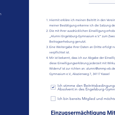
h
Hiermit erkläre ich meinen Beitritt in den Ver
meiner Bestätigung erkenne ich die Satzung des
Die mit Ihrer ausdrücklichen Einwilligung erh
„Alumni Engelsburg-Gymnasium e.V.“ zum Zwec
Beitragserhebung genutzt.
Eine Weitergabe Ihrer Daten an Dritte erfolgt nu
verpflichtet ist.
Mir ist bekannt, dass ich zur Abgabe der Einwill
diese Einwilligungserklärung jederzeit mit Wirk
Widerruf ist zur richten an:
alumni@smmp-eb.d
Gymnasium e.V., Akazienweg 7, 34117 Kassel
Ich stimme den Beitrittsbedingunge
Absolvent:in des Engelsburg-Gymna
Ich bin bereits Mitglied und möch
Einzugsermächtigung Mit