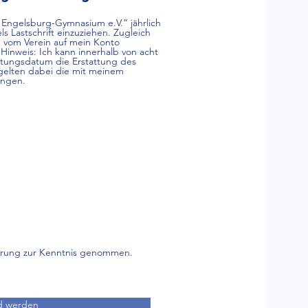
 Engelsburg-Gymnasium e.V.“ jährlich
 Lastschrift einzuziehen. Zugleich
ie vom Verein auf mein Konto
Hinweis: Ich kann innerhalb von acht
tungsdatum die Erstattung des
 gelten dabei die mit meinem
ungen.
lärung zur Kenntnis genommen.
ed werden