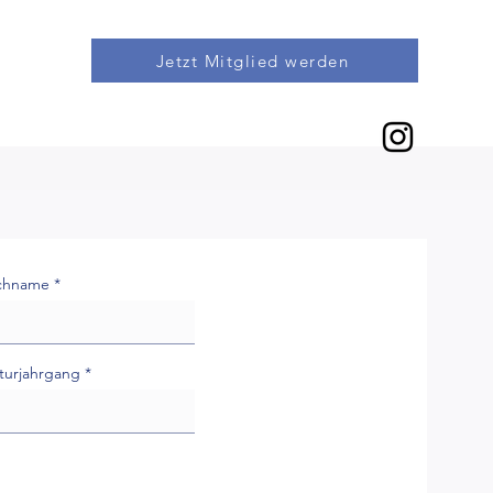
Jetzt Mitglied werden
chname
turjahrgang