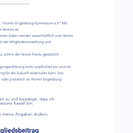
ein "Alumni Engelsburg-Gymnasium e.V.“ Mit
 Vereins an.
obenen Daten werden ausschließlich vom Verein
k der Mitgliederverwaltung und
r, sofern der Verein hierzu gesetzlich
igungserklärung nicht verpflichtet bin und ich
ung für die Zukunft widerrufen kann. Der
e
oder postalisch an Alumni Engelsburg-
n zu und bestätige, dass ich
siums Kassel bin.
te meine Angaben ändern.
gliedsbeitrag