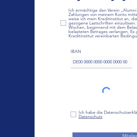
Ich ermächtige den Verein „Alumni
Zahlungen von meinem Konto mittels
weise ich mein Kreditinstitut an, d
gezogene Lastschriften einzulösen. 
Wochen, beginnend mit dem Belas
belasteten Betrages verlangen. Es
Kreditinstitut vereinbarten Beding
IBAN
Ich habe die Datenschutzerk
Datenschutz
Mitgli